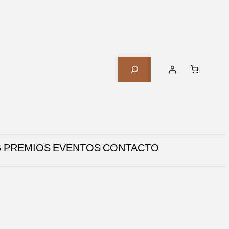
B
U
S
C
A
R
G
PREMIOS
EVENTOS
CONTACTO