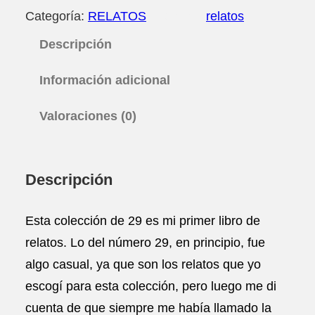
Categoría:
RELATOS
Etiquetas:
relatos
J
O
Descripción
S
D
E
Información adicional
N
A
Valoraciones (0)
D
I
E
C
Descripción
A
N
T
Esta colección de 29 es mi primer libro de
I
relatos. Lo del número 29, en principio, fue
D
A
algo casual, ya que son los relatos que yo
D
escogí para esta colección, pero luego me di
cuenta de que siempre me había llamado la