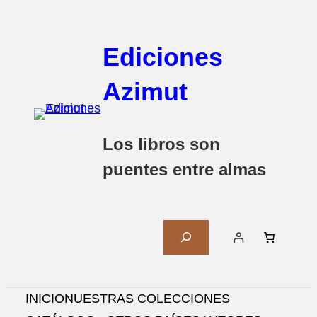
Ediciones
Azimut
Los libros son
puentes entre almas
B
U
S
C
INICIO
NUESTRAS COLECCIONES
A