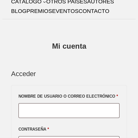
CATÁLOGO
OTROS PAÍSES
AUTORES
R
BLOG
PREMIOS
EVENTOS
CONTACTO
Mi cuenta
Acceder
OBLIGATO
NOMBRE DE USUARIO O CORREO ELECTRÓNICO
*
OBLIGATORIO
CONTRASEÑA
*