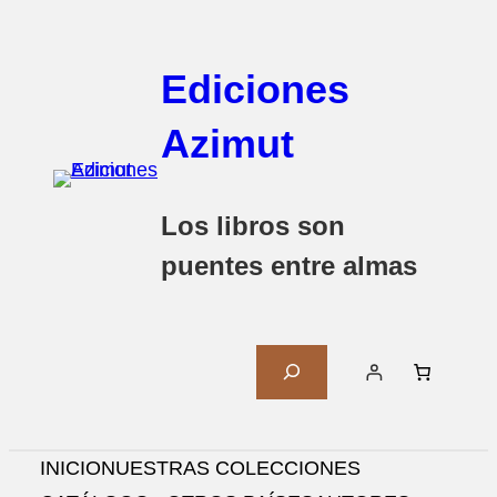
Saltar
al
Ediciones
contenido
Azimut
Los libros son
puentes entre almas
B
U
S
C
INICIO
NUESTRAS COLECCIONES
A