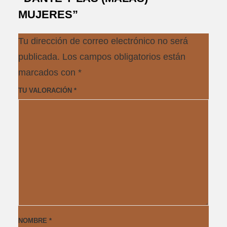
MUJERES”
Tu dirección de correo electrónico no será
publicada.
Los campos obligatorios están
marcados con
*
TU VALORACIÓN
*
NOMBRE
*