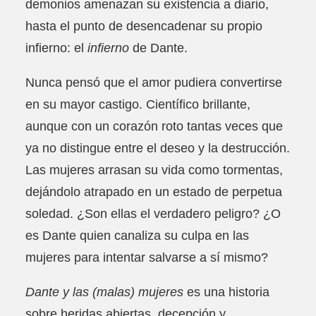
demonios amenazan su existencia a diario,
S
hasta el punto de desencadenar su propio
C
A
infierno: el
infierno
de Dante.
N
T
Nunca pensó que el amor pudiera convertirse
I
en su mayor castigo. Científico brillante,
D
A
aunque con un corazón roto tantas veces que
D
ya no distingue entre el deseo y la destrucción.
Las mujeres arrasan su vida como tormentas,
dejándolo atrapado en un estado de perpetua
soledad. ¿Son ellas el verdadero peligro? ¿O
es Dante quien canaliza su culpa en las
mujeres para intentar salvarse a sí mismo?
Dante y las (malas) mujeres
es una historia
sobre heridas abiertas, decepción y