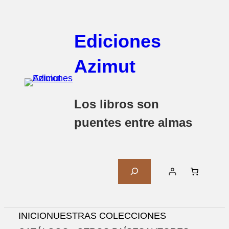
Ediciones
Azimut
Los libros son
puentes entre almas
B
U
S
C
INICIO
NUESTRAS COLECCIONES
A