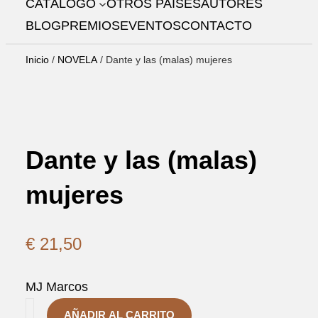
CATÁLOGO
OTROS PAÍSES
AUTORES
R
BLOG
PREMIOS
EVENTOS
CONTACTO
Inicio
/
NOVELA
/ Dante y las (malas) mujeres
Dante y las (malas)
mujeres
€
21,50
MJ Marcos
D
AÑADIR AL CARRITO