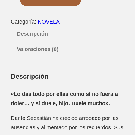
A
N
T
Categoría:
NOVELA
E
Y
Descripción
L
A
S
Valoraciones (0)
(
M
A
L
Descripción
A
S
«Lo das todo por ellas como si no fuera a
)
M
doler… y sí duele, hijo. Duele mucho».
U
J
Dante Sebastián ha crecido arropado por las
E
ausencias y alimentado por los recuerdos. Sus
R
E